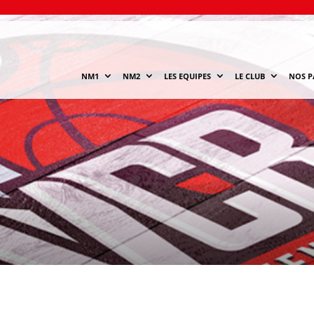
NM1
NM2
LES EQUIPES
LE CLUB
NOS P