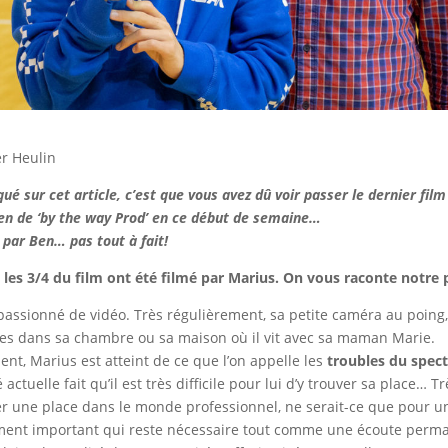
er Heulin
iqué sur cet article, c’est que vous avez dû voir passer le dernier fil
en de ‘by the way Prod’ en ce début de semaine…
 par Ben… pas tout à fait!
 les 3/4 du film ont été filmé par Marius. On vous raconte notre p
assionné de vidéo. Très régulièrement, sa petite caméra au poing, 
res dans sa chambre ou sa maison où il vit avec sa maman Marie.
t, Marius est atteint de ce que l’on appelle les
troubles du spect
 actuelle fait qu’il est très difficile pour lui d’y trouver sa place… Trè
er une place dans le monde professionnel, ne serait-ce que pour un
ent important qui reste nécessaire tout comme une écoute perma