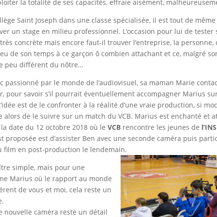
ploiter la totalité de ses capacités, effraie aisément, malheureusem
ollège Saint Joseph dans une classe spécialisée, il est tout de mê
er un stage en milieu professionnel. L’occasion pour lui de tester 
rès concrète mais encore faut-il trouver l’entreprise, la personne,
eu de son temps à ce garçon ô combien attachant et ce, malgré so
 peu différent du nôtre…
c passionné par le monde de l’audiovisuel, sa maman Marie contac
r, pour savoir s’il pourrait éventuellement accompagner Marius su
L’idée est de le confronter à la réalité d’une vraie production, si mod
e alors de le suivre sur un match du VCB. Marius est enchanté et a
a date du 12 octobre 2018 où le
VCB
rencontre les jeunes de
l’IN
est proposée est d’assister Ben avec une seconde caméra puis parti
u film en post-production le lendemain.
ître simple, mais pour une
e Marius où le rapport au monde
érent de vous et moi, cela reste un
e.
e nouvelle caméra reste un détail