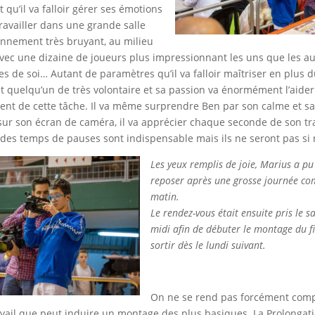
t qu’il va falloir gérer ses émotions
Travailler dans une grande salle
nnement très bruyant, au milieu
 avec une dizaine de joueurs plus impressionnant les uns que les au
s de soi… Autant de paramètres qu’il va falloir maîtriser en plus
t quelqu’un de très volontaire et sa passion va énormément l’aide
ent de cette tâche. Il va même surprendre Ben par son calme et sa
sur son écran de caméra, il va apprécier chaque seconde de son trav
, des temps de pauses sont indispensable mais ils ne seront pas s
Les yeux remplis de joie, Marius a pu
reposer après une grosse journée co
matin.
Le rendez-vous était ensuite pris le 
midi afin de débuter le montage du fi
sortir dès le lundi suivant.
On ne se rend pas forcément comp
avail que peut induire un montage des plus basiques. La Prolongat