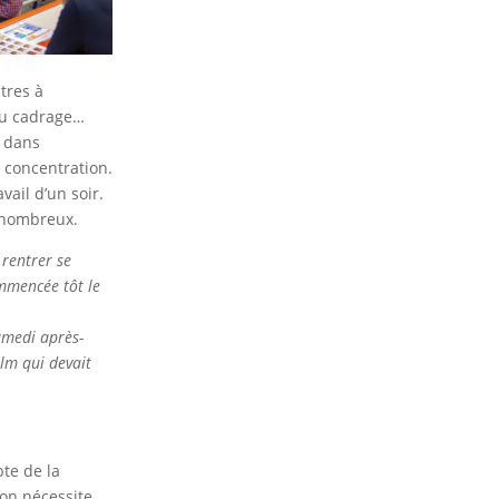
tres à
 du cadrage…
r dans
 concentration.
ail d’un soir.
i nombreux.
 rentrer se
mmencée tôt le
samedi après-
lm qui devait
te de la
ion nécessite