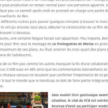
de post-production en temps normal pour une personne aguerrie. M
elque peu ce samedi après-midi en prenant en charge une partie du
enveillants de Ben.
ses différents rushes puis passer quelques minutes à trouver le mor
Ils ont pu ensuite, tous deux, débuter la construction de ce film 
trouver ci-dessous.
ures, une certaine fatigue faisait son apparition. Peu importe, Ben
re pour finir seul le montage de
La Prolongation de Marius
en pren
 maximum de ses plans. Au final, environ les trois quart des plans 
era de l’adolescent.
e de ce film pas comme les autres marquait la fin d’une collaborati
 Les 3.500 vues en 48h ainsi que les commentaires bienveillants e
es réseaux sociaux ne faisaient que confirmer l’importance de ce ge
 à tout le monde que le handicap se doit de faire partie intégrant
ne.
Sans vouloir tirer quelconque avan
situation, le club du VCB est extr
heureux d’avoir pu participer mode