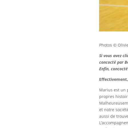
Photos © Olivi
Si vous avez cl
concocté par B
Enfin, concocté
Effectivement,
Marius est un p
propres histoi
Malheureusemen
et notre société
aussi de trouv
L’accompagnem