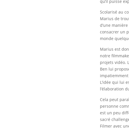
qu’il puisse ex
Scolarisé au c
Marius de trouv
d’une manière t
consacrer un p
monde quelque
Marius est don
notre filmmake
projets vidéo. 
Ben lui propos
impatiemment l
L’idée qui lui 
l’élaboration d
Cela peut para
personne comm
est un peu diff
sacré challeng
Filmer avec un