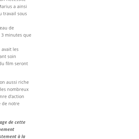
arius a ainsi
 travail sous
ceau de
de 3 minutes que
 avait les
ant soin
du film seront
on aussi riche
t les nombreux
nre d’action
e de notre
tage de cette
êmement
stement à la