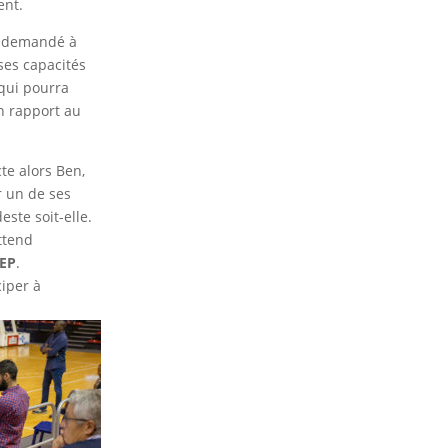
ent.
me demandé à
ses capacités
 qui pourra
n rapport au
te alors Ben,
r un de ses
este soit-elle.
ttend
SEP
.
ciper à