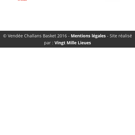
© Vendée Challans Basket 2016 -
Mentions légales
- Site réalisé
par :
Vingt Mille Lieues