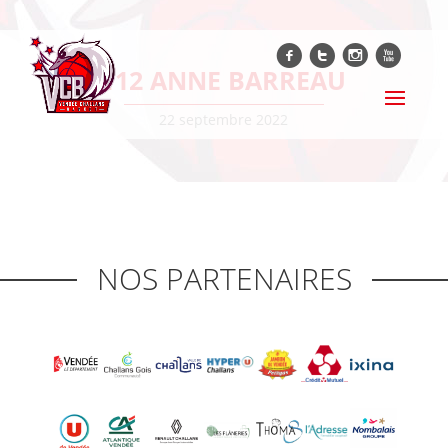
f
t
i
x
112 ANNE BARREAU
22 septembre 2022
NOS PARTENAIRES