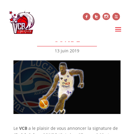
f
t
i
x
RECRUTEMENT 2019 –
ARRIVÉE DE CHEICK SEKOU
CONDE
13 juin 2019
Le
VCB
a le plaisir de vous annoncer la signature de