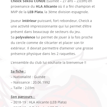
Cheick Sekou CONDE
(Guinée – 27 ans – 2,03m) en
provenance du
HLA Alicante
où il a fini champion et
MVP de la
LEB Plata
, la 3ème division espagnole.
Joueur
intérieur
puissant, fort rebondeur, Cheick a
une activité impressionnante qui lui permet d’être
présent dans beaucoup de secteurs du jeu.
Sa
polyvalence
lui permet de jouer à la fois proche
du cercle comme de s’écarter et placer son tir
extérieur. Il devrait permettre d’amener une grosse
présence physique dans les 2 raquettes.
L’ensemble du club lui souhaite la bienvenue !!
Sa fiche :
– Nationalité : Guinée
– Naissance : 20.06.1992
– Taille : 2,03m
Son parcours :
– 2018-19 : HLA Alicante (LEB Plata)