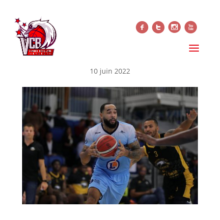
f
t
i
x
OFFICIEL (NM1) : SIGNATURE
DE PATRICK CLERENCE
10 juin 2022