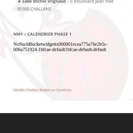
✈️ Salle Michel Vrignaud
– 6 boulevard Jean Yole
85300 CHALLANS
NM1 – CALENDRIER PHASE 1
Vendée Challans Basket sur Score’n’co