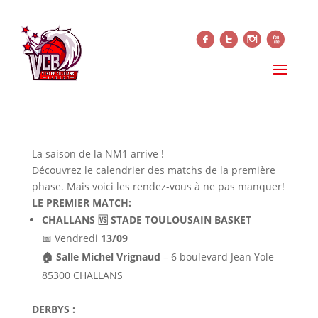
f
t
i
x
NM1 – CALENDRIER PHASE 1
9 août 2024
La saison de la NM1 arrive !
Découvrez le calendrier des matchs de la première
phase. Mais v
oici les rendez-vous à ne pas manquer!
LE PREMIER MATCH:
CHALLANS 🆚 STADE TOULOUSAIN BASKET
📅 Vendredi
13/09
🏠 Salle Michel Vrignaud
– 6 boulevard Jean Yole
85300 CHALLANS
DERBYS :