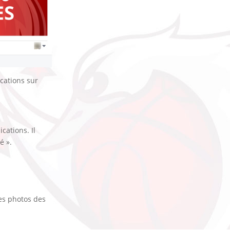
ications sur
cations. Il
é ».
les photos des