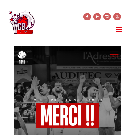
f
t
i
x
MERCI MESSIEURS !
7 juin 2026