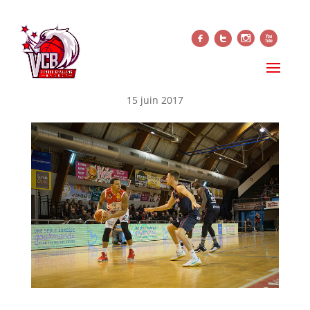
f
t
i
x
JORDAN BARHAM PREMIÈRE
RECRUE
15 juin 2017