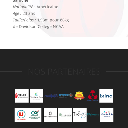
Sa fiche :
Nationalité :
Américaine
Age :
23 ans
Taille/Poids :
1,93m pour 86kg
de Davidson College NCAA
NOS PARTENAIRES