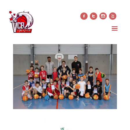
f
t
i
x
EN ATTENDANT NOËL
29 novembre 2017