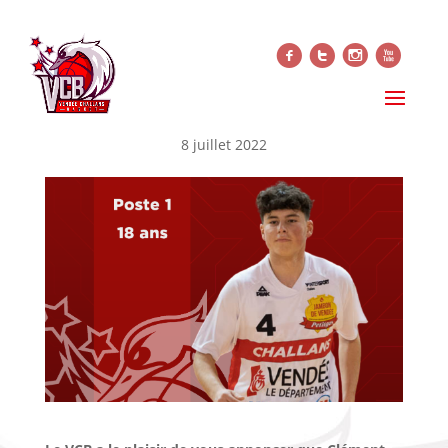
f
t
i
x
CLÉMENT BATS CONTINUE
AU VCB ! (OFFICIEL NM1)
8 juillet 2022