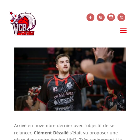
f
t
i
x
MERCI CLÉMENT
28 juillet 2025
Arrivé en novembre dernier avec l’objectif de se
relancer,
Clément Dézallé
s’était vu proposer une
place dans notre équipe NM3. Très rapidement, il a