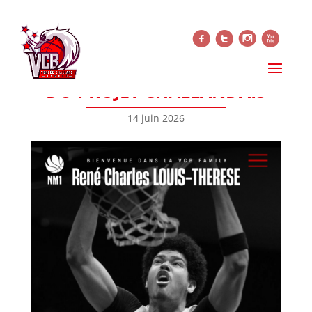
f
t
i
x
RENÉ CHARLES LOUIS-
THÉRÈSE, NOUVEAU VISAGE
DU PROJET CHALLANDAIS
14 juin 2026