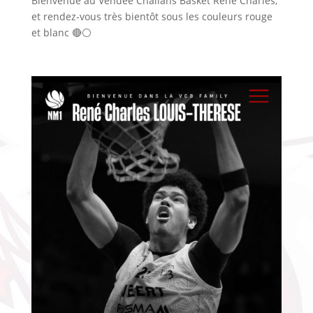
Bienvenue au Vendée Challans Basket René Charles,
et rendez-vous très bientôt sous les couleurs rouge
et blanc 🔴⚪