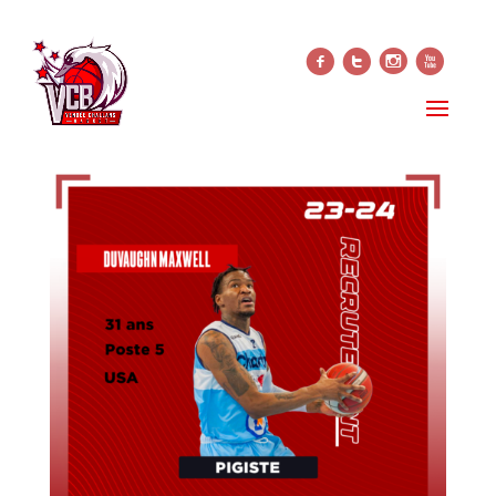
f
t
i
x
RECRUTEMENT NM1
27 septembre 2023