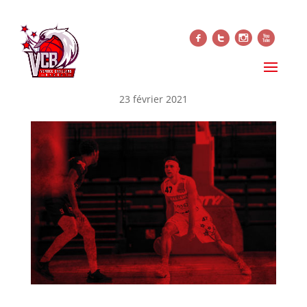
f
t
i
x
PROGRAMME DU MATCH –
VCB/RUEIL
23 février 2021