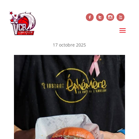
f
t
i
x
ON SE MOBILISE POUR
OCTOBRE ROSE
17 octobre 2025