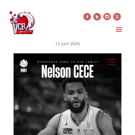
f
t
i
x
NELSON CECE REJOINT LE
VENDÉE CHALLANS BASKET
15 juin 2026