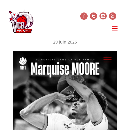
f
t
i
x
MARQUISE MOORE FAIT SON
RETOUR
29 juin 2026