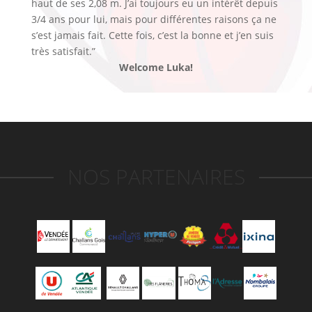
haut de ses 2,08 m. J’ai toujours eu un intérêt depuis
3/4 ans pour lui, mais pour différentes raisons ça ne
s’est jamais fait. Cette fois, c’est la bonne et j’en suis
très satisfait.”
Welcome Luka!
NOS PARTENAIRES