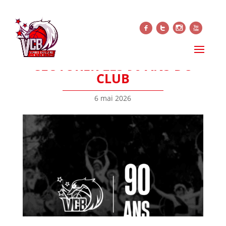
f
t
i
x
LES PRÉSIDENTS DU VCB À
L’HONNEUR POUR
CLÔTURER LES 90 ANS DU
CLUB
6 mai 2026