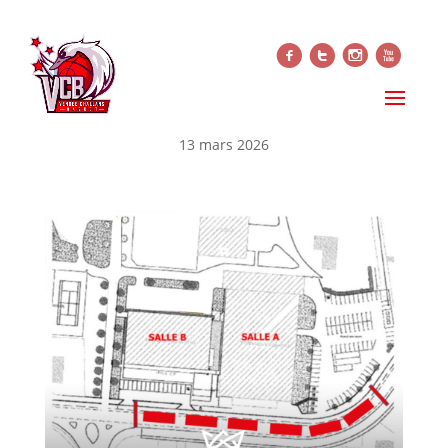
f
t
i
x
INFO ACCÈS – MATCH VCB 🆚
ROANNE
13 mars 2026