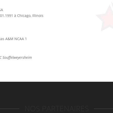
SA
01.1991 à Chicago, Illinois
exas A&M NCAA 1
BC Souffelweyersheim
NOS PARTENAIRES