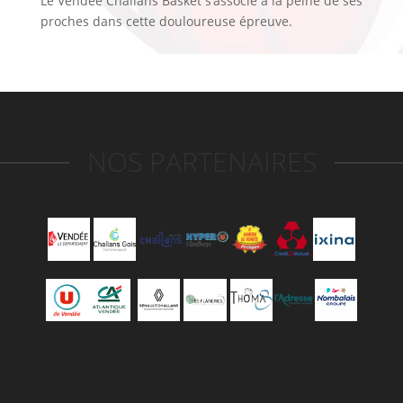
Le Vendée Challans Basket s’associe à la peine de ses
proches dans cette douloureuse épreuve.
NOS PARTENAIRES