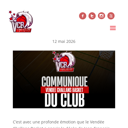
f
t
i
x
DISPARITION DE JEAN-
FRANÇOIS TESSON.
12 mai 2026
C’est avec une profonde émotion que le Vendée