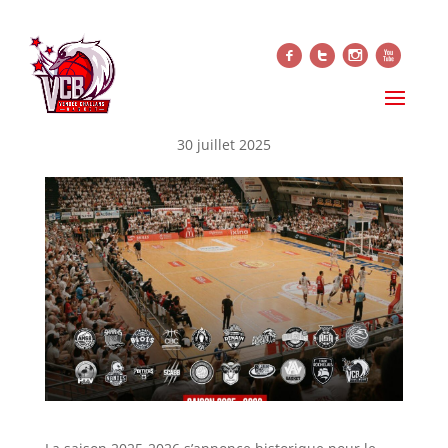
f
t
i
x
DÉCOUVREZ LE PROGRAMME
DE LA SAISON
30 juillet 2025