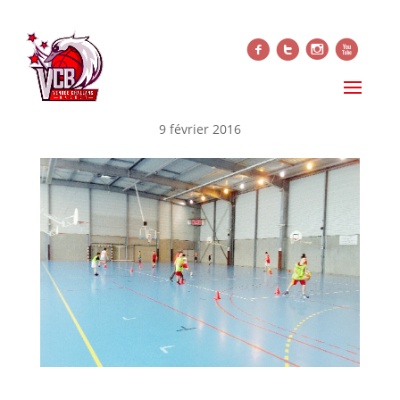
f
t
i
x
CAMP D’HIVER POUR LES
JEUNES DU VCB
9 février 2016