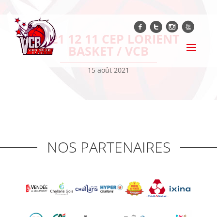
f
t
i
x
2021 12 11 CEP LORIENT
BASKET / VCB
15 août 2021
NOS PARTENAIRES